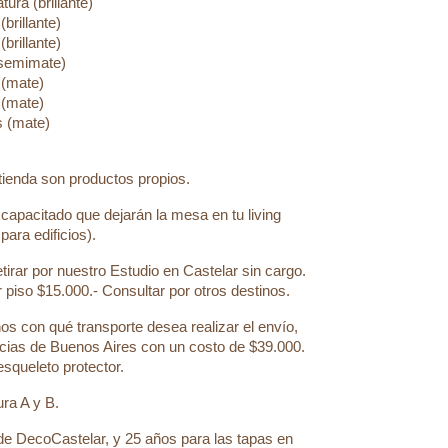
ura (brillante)
brillante)
brillante)
semimate)
 (mate)
 (mate)
s (mate)
 tienda son productos propios.
apacitado que dejarán la mesa en tu living
ara edificios).
rar por nuestro Estudio en Castelar sin cargo.
 piso $15.000.- Consultar por otros destinos.
rnos con qué transporte desea realizar el envío,
encias de Buenos Aires con un costo de $39.000.
esqueleto protector.
ra A y B.
de DecoCastelar, y 25 años para las tapas en