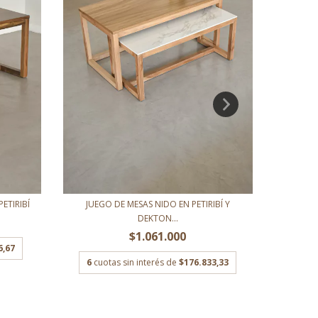
ETIRIBÍ
JUEGO DE MESAS NIDO EN PETIRIBÍ Y
MESA
DEKTON...
$1.061.000
6,67
6
cuotas sin interés de
$176.833,33
6
c