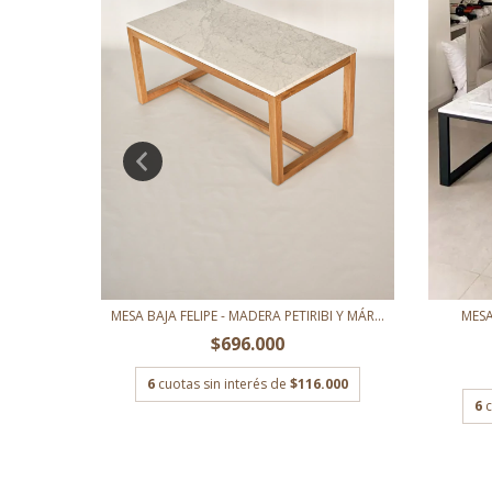
TON AURA
MESA BAJA FELIPE - MADERA PETIRIBI Y MÁR...
MESA
0
$696.000
700
6
cuotas sin interés de
$116.000
6
c