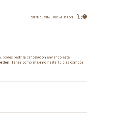
0
CREAR CUENTA
INICIAR SESIÓN
a, podés pedir la cancelación enviando este
orden.
Tenés como máximo hasta 10 días corridos