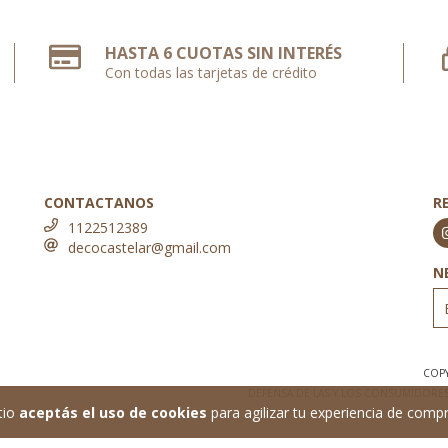
HASTA 6 CUOTAS SIN INTERÉS
Con todas las tarjetas de crédito
CONTACTANOS
R
1122512389
decocastelar@gmail.com
N
COPY
DEFENSA DE LAS Y LOS CONSUMIDORE
tio
aceptás el uso de cookies
para agilizar tu experiencia de compr