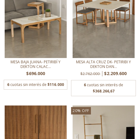
MESA BAJA JUANA- PETIRIBÍ Y
MESA ALTA CRUZ DK- PETIRIBI Y
DEKTON CALAC...
DEKTON DAN...
$696.000
$2.209.600
$2.762.000
6
cuotas sin interés de
$116.000
6
cuotas sin interés de
$368.266,67
20
%
OFF